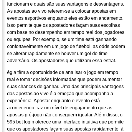
funcionam e quais são suas vantagens e desvantagens.
As apostas ao vivo referem-se a colocar apostas em
eventos esportivos enquanto eles estão em andamento.
Isso permite que os apostadores façam suas escolhas
com base no desempenho em tempo real dos jogadores
ou equipes. Por exemplo, se um time está ganhando
confortavelmente em um jogo de futebol, as odds podem
se alterar rapidamente se houver um gol do time
adversário. Os apostadores que utilizam essa estrat.
égia têm a oportunidade de analisar o jogo em tempo
real e tomar decisões informadas que podem aumentar
suas chances de ganhar. Uma das principais vantagens
das apostas ao vivo é a emoção que acompanha a
experiência. Apostar enquanto o evento está
acontecendo traz um nível de engajamento que as
apostas pré-jogo não conseguem igualar. Além disso, o
595 bet login oferece uma interface intuitiva que permite
que os apostadores façam suas apostas rapidamente, à