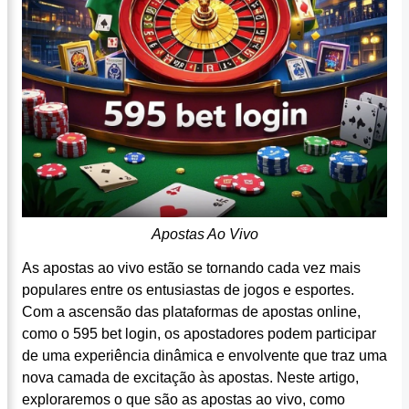
Apostas Ao Vivo
As apostas ao vivo estão se tornando cada vez mais
populares entre os entusiastas de jogos e esportes.
Com a ascensão das plataformas de apostas online,
como o 595 bet login, os apostadores podem participar
de uma experiência dinâmica e envolvente que traz uma
nova camada de excitação às apostas. Neste artigo,
exploraremos o que são as apostas ao vivo, como