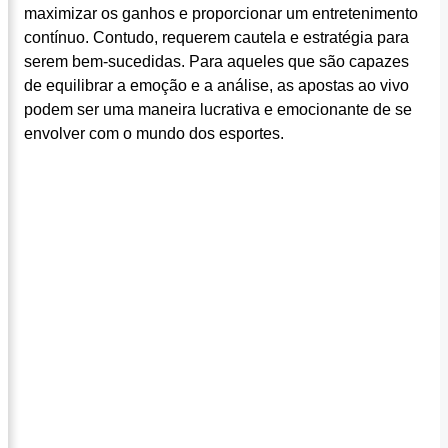
maximizar os ganhos e proporcionar um entretenimento
contínuo. Contudo, requerem cautela e estratégia para
serem bem-sucedidas. Para aqueles que são capazes
de equilibrar a emoção e a análise, as apostas ao vivo
podem ser uma maneira lucrativa e emocionante de se
envolver com o mundo dos esportes.